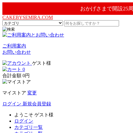
おかげさまで開設25
CAKEBYSEMIRA.COM
ご利用案内
お問い合わせ
ゲスト様
0
合計金額
0円
マイストア
変更
ログイン
新規会員登録
ようこそ
ゲスト様
ログイン
カテゴリ一覧