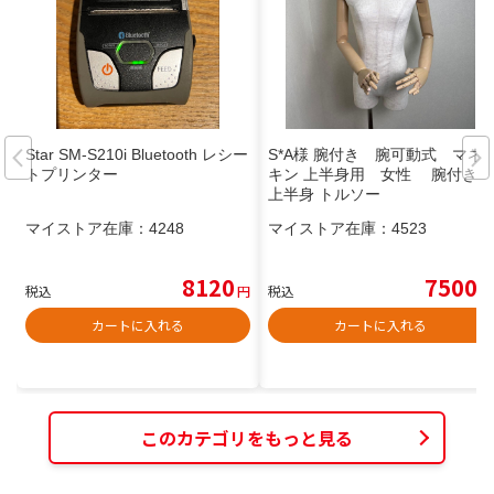
Star SM-S210i Bluetooth レシー
S*A様 腕付き 腕可動式 マネ
トプリンター
キン 上半身用 女性 腕付き
上半身 トルソー
マイストア在庫：
4248
マイストア在庫：
4523
8120
7500
税込
円
税込
円
カートに入れる
カートに入れる
このカテゴリをもっと見る