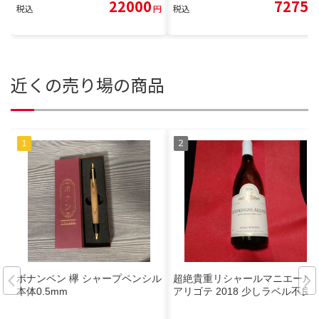
22000
7275
税込
円
税込
円
近くの売り場の商品
ボナンペン 欅 シャープペンシル
超絶貴重リシャールマニエール
本体0.5mm
アリゴテ 2018 少しラベル不良