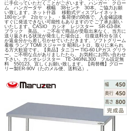
に手伝っていただくことがございます。ハンガー クロー
ム ハンガータヤ 横幅 38センチ 30本。ご協力お願
い致します。ネット什器 移動式ディスプレイネット
180センチ 2台セット。・集荷便の関係で、入金確認後
すぐに発送できない可能性もありますので ご了承お願い
いたします。CASIO カシオ レジスター SR-G3-BK
ブラック 美品。・ご不在で商品が受取出来なく、当方に
送り返される状況が発生した場合は、 往復送料分を頂く
か返金分から差し引かせていただきます。ソフトクリーム
看板 ランプ TOMI スジャータ 昭和レトロ。取りに来られ
る方大歓迎です。【美品】タニコー TIG-60 LPガス グリラ
ー。ご不明な点がありましたたら、お気軽にお問い合わせ
下さい。カシオレジスター TE-340/NL300 フル設定無
料 550123。宜しくお願い致します。【両替機】グロー
リー製ER-90V（たのメル便、送料込）。