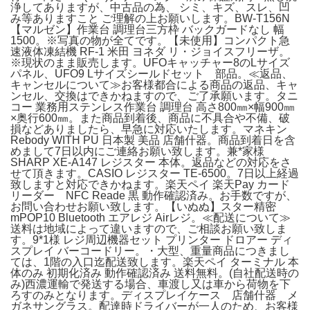
浄してありますが、中古品の為、 シミ、キズ、スレ、凹
み等ありますこと ご理解の上お願いします。BW-T156N
【マルゼン】作業台 調理台三方枠 バックガードなし 幅
1500。※写真の物が全てです。【未使用】コンパクト急
速液体凍結機 RF-1 米田 ヨネダ リ・ジョイスフリーザ。
※現状のまま販売します。UFOキャッチャー8のLサイズ
パネル、UFO9 Lサイズシールドセット 部品。≪返品、
キャンセルについて≫お客様都合による商品の返品、キャ
ンセル、交換はできかねますので、ご了承願います。タニ
コー 業務用ステンレス作業台 調理台 高さ800㎜×幅900㎜
×奥行600㎜。また商品到着後、商品に不具合や不備、破
損などありましたら、早急に対応いたします。マネキン
Rebody WITH PU 日本製 美品 店舗什器。商品到着日を含
めまして7日以内にご連絡お願い致します。兼*家様
SHARP XE-A147 レジスター 本体。返品などの対応をさ
せて頂きます。CASIO レジスター TE-6500。7日以上経過
致しますと対応できかねます。楽天ペイ 楽天Pay カード
リーダー NFC Reade 黒 動作確認済み。お手数ですが、
お問い合わせお願い致します。【いぬぬ】スター精密
mPOP10 Bluetooth エアレジ Airレジ。≪配送について≫
送料は地域によって違いますので、ご相談お願い致しま
す。9*1様 レジ周辺機器セット プリンター ドロアー ディ
スプレイ バーコードリー。・大型、重量商品につきまし
ては、1階の入口迄配送致します。楽天ペイ ターミナル 本
体のみ 初期化済み 動作確認済み 送料無料。(自社配送時の
み)西濃運輸で発送する場合、車渡し又は車から荷物を下
ろすのみとなります。ディスプレイケース 店舗什器 メ
ガネサングラス。配達時ドライバーが一人のため、お客様