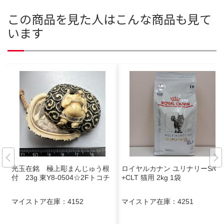
この商品を見た人はこんな商品も見て
います
光玉在銘 極上彫まんじゅう根
ロイヤルカナン ユリナリーS/O
付 23g 東Y8-0504☆2Fトコチ
+CLT 猫用 2kg 1袋
マイストア在庫：
4152
マイストア在庫：
4251