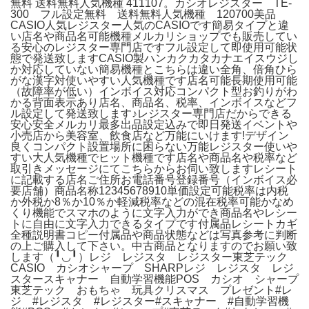
無料 送料無料人気機種 411107。カシオレジスター TE-
300 フル設定無料 送料無料人気機種 120700美品
CASIO人気レジスター人気のCASIOです簡易タイプと違
い店名や商品名可能機種メルカリショップでも販売してい
る安心のレジスター専門店ですフル設定して即使用可能状
態で発送致しますCASIO製ハンカクカタカナエイスウジし
か対応していない簡易機種とこちらは違い全角、倍角ひら
がな漢字対使いやすい人気機種です店名可能長期使用可能
（故障率が低い）インボイス対応コンパクト型お釣りがわ
かる背面表示あり店名、商品名、税率、インボイスなどフ
ル設定して発送致します♪レジスター専門店だからできる
安心安全メルカリ最多出品設定込みで即日発送イベントや
小売店から美容室、飲食店など万能にいけます!デザイン
良くコンパクト設置場所に困らない万能レジスター使いや
すい大人気機種でヒット機種です店名や商品名や税率など
取引きメッセージにてこちらからお伺い致しますレシート
に記載する店名ご住所お電話番号登録番号（インボイス必
要店舗）商品名称12345678910単価設定可能税率は内税
か外税か8％か10％か軽減税率などの混在税率可能かなめ
くり機能でスマホのように文字入力ができ商品名やレシー
トに自由に文字入力できるタイプです付属品レシートカギ
全種説明書コピー付属品や商品状態などは写真参考に判断
の上ご購入して下さい。中古商品となりますのでお願い致
します（╹◡╹）レジ レジスタ レジスター東芝テック
CASIO カシオシャープ SHARPレジ レジスタ レジ
スタースキャナー 自動学習機能POS カシオ シャープ
東芝テック おもちゃ 玩具クリスマス プレゼント#レ
ジ #レジスタ #レジスター#スキャナー #自動学習機