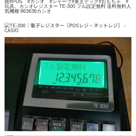
能#POS #カシオ #シャープ#東芝テック#おもちゃ #
玩具。カシオレジスター TE-300 フル設定無料 送料無料人
気機種 863636カシオ