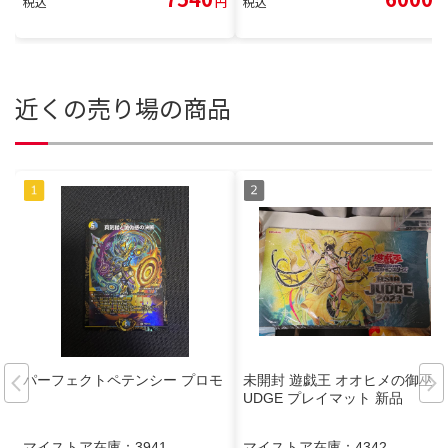
税込
円
税込
円
近くの売り場の商品
パーフェクトペテンシー プロモ
未開封 遊戯王 オオヒメの御巫 J
UDGE プレイマット 新品
マイストア在庫：
3941
マイストア在庫：
4342