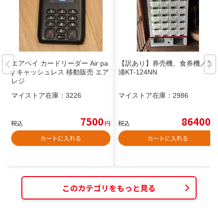
エアペイ カードリーダー Air pa
【訳あり】券売機、食券機／芝
y キャッシュレス 移動販売 エア
浦KT-124NN
レジ
マイストア在庫：
3226
マイストア在庫：
2986
7500
86400
税込
円
税込
円
カートに入れる
カートに入れる
このカテゴリをもっと見る