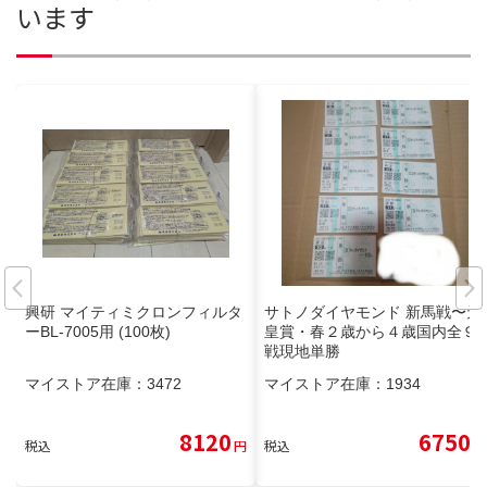
います
興研 マイティミクロンフィルタ
サトノダイヤモンド 新馬戦〜天
ーBL-7005用 (100枚)
皇賞・春２歳から４歳国内全９
戦現地単勝
マイストア在庫：
3472
マイストア在庫：
1934
8120
6750
税込
円
税込
円