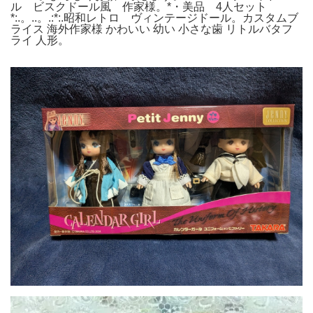
ル ビスクドール風 作家様。*・美品 4人セット
*:.。..。.:*:.昭和レトロ ヴィンテージドール。カスタムブ
ライス 海外作家様 かわいい 幼い 小さな歯 リトルバタフ
ライ 人形。