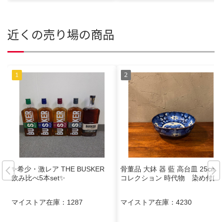
近くの売り場の商品
✨希少・激レア THE BUSKER
骨董品 大鉢 器 藍 高台皿 25cm
飲み比べ5本set✨
コレクション 時代物 染め付け
マイストア在庫：
1287
マイストア在庫：
4230