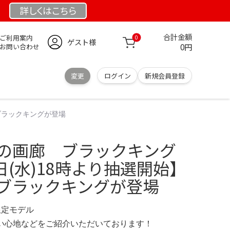
詳しくは
こちら
合計金額
ご利用案内
0
ゲスト様
0円
お問い合わせ
変更
ログイン
新規会員登録
s】ブラックキングが登場
 墓場の画廊 ブラックキング
4日(水)18時より抽選開始】
s】ブラックキングが登場
 限定モデル
の使い心地などをご紹介いただいております！