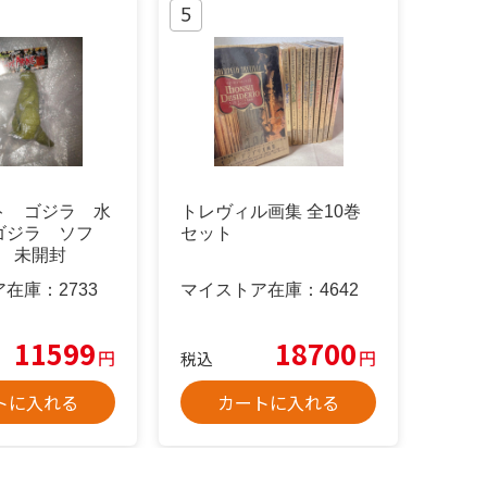
ト ゴジラ 水
トレヴィル画集 全10巻
ゴジラ ソフ
セット
m 未開封
ア在庫：
2733
マイストア在庫：
4642
11599
18700
円
円
税込
トに入れる
カートに入れる