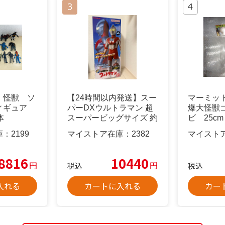
 怪獣 ソ
【24時間以内発送】スー
マーミッ
ィギュア
パーDXウルトラマン 超
爆大怪獣
体
スーパービッグサイズ 約
ビ 25c
80cm
庫：
2199
マイストア在庫：
2382
マイスト
8816
10440
円
円
税込
税込
入れる
カートに入れる
カー