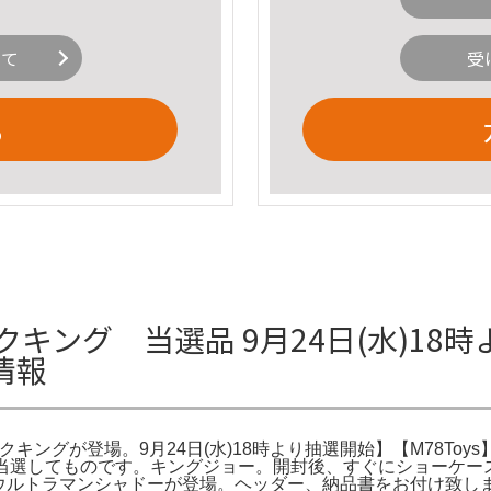
いて
受
る
ックキング 当選品 9月24日(水)18時
情報
ックキングが登場。9月24日(水)18時より抽選開始】【M78Toy
に当選してものです。キングジョー。開封後、すぐにショーケース
oys】ウルトラマンシャドーが登場。ヘッダー、納品書をお付け