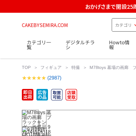
おかげさまで開設25
CAKEBYSEMIRA.COM
カテゴリ一
デジタルチラ
Howto情
覧
シ
報
TOP
フィギュア
特撮
M78toys 墓場の画廊
(2987)