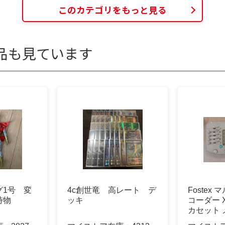
このカテゴリをもっと見る
品も見ています
グ1号 変
4c創世竜 高レート デ
Fostex
時物
ッキ
コーダー X
カセット 