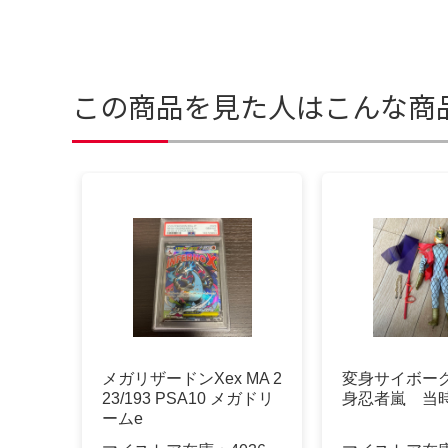
この商品を見た人はこんな商
メガリザードンXex MA 2
変身サイボー
23/193 PSA10 メガドリ
身忍者嵐 当
ームe