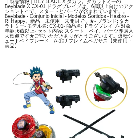
｜製品情報｜BEYBLADE X タカラ。タカラトミーの
Beyblade X CX-01 ドラグブレイブは、6歳以上向けのアク
ショントイで、スタートとパーツが含まれています。。
Beyblade - Conjunto Inicial - Modelos Sortidos - Hasbro -
Ri Happy。新品 未使用 未開封です★- ブランド: タカ
ラトミー- モデル名: CX-01- 商品名: ドラグブレイブ- 対象
年齢: 6歳以上- セット内容: スタート、ベイ、パーツ即購入
大歓迎です★ご覧いただきありがとうございます。爆転シ
ュートベイブレード A-109 フレイムペガサス【未使用・
美品】