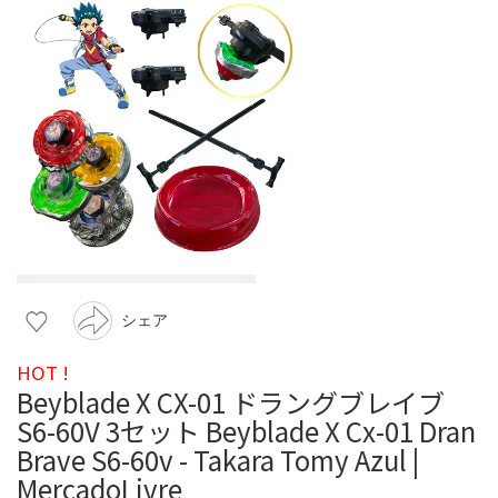
シェア
HOT !
Beyblade X CX-01 ドラングブレイブ
S6-60V 3セット Beyblade X Cx-01 Dran
Brave S6-60v - Takara Tomy Azul |
MercadoLivre