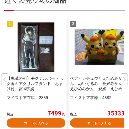
【鬼滅の刃】モクテルバー ビッ
ペアピカチュウとえひめみか
グ両面アクリルスタンド おま
ん ぬいぐるみ 愛媛みかん
け付／冨岡義勇
えひめみかん 愛媛 えひめ
マイストア在庫：
2859
マイストア在庫：
4582
7499
35333
税込
円
税込
円
カートに入れる
カートに入れる