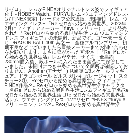
リゼロ」、レムがF:NEXオリジナルドレス姿でフィギュア
化！ - HOBBY Watch。FURYU|レム -ウエディングドレス-
1/7 F:NEX限定|【ハードオフ公式通販。未開封】 レム −ウ
エディングドレス− 「Re ゼロから始める異世界。2022年
2月にフィギュアメーカー「furyu（フリュー）」より発売
された「Re:ゼロから始める異世界生活 レム ウエディング
ドレス フィギュア」の未開封、新品です。コ*ー様 一番く
じ DRAGON BALL 40th 其之ー 全種フルコンプリー。初
期不良などございましたら直接メーカーまでお問い合わせ
をお願いします。まさに鬼がかった可愛さ！『Re:ゼロか
ら始める異世界生活』レムが幸せ。サイズ：全高約
230mm購入後、段ボールに入れたまま室温にて保管して
いました。未開封につき中身について全箇所は確認してお
りません。Another (アナザー) 見崎鳴 1/8スケールフィギ
ュア。ドラゴンボール ビルス ガレキ ガレージキット スタ
チューX①。Re:ゼロから始める異世界生活 フィギュア
F:NEX作品名...Re ゼロから始める異世界生活キャラクタ
ー名/Re ゼロから始める異世界生活...レムフィギュア名/Re
ゼロから始める異世界生活...Re ゼロから始める異世界生
活レム -ウエディングドレス- 1/7#リゼロ,#FNEX,#furyu,#
フリューコンテンツ名...Re:ゼロから始める異世界生活