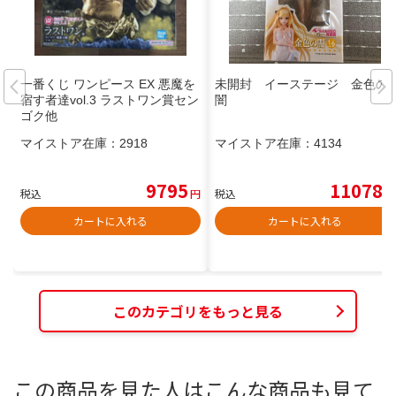
一番くじ ワンピース EX 悪魔を
未開封 イーステージ 金色の
宿す者達vol.3 ラストワン賞セン
闇
ゴク他
マイストア在庫：
2918
マイストア在庫：
4134
9795
11078
税込
円
税込
円
カートに入れる
カートに入れる
このカテゴリをもっと見る
この商品を見た人はこんな商品も見て