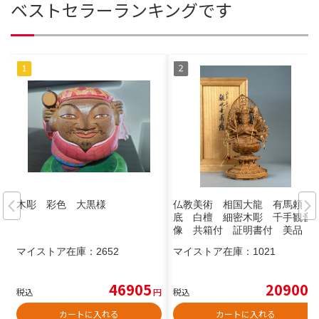
ベストセラーランキングです
木彫 彩色 大黒様
仏教美術 相国大龍 有馬頼
底 白檀 細密木彫 千手観音
像 共箱付 証明書付 美品
マイストア在庫：
2652
マイストア在庫：
1021
46905
20900
税込
円
税込
円
カートに入れる
カートに入れる