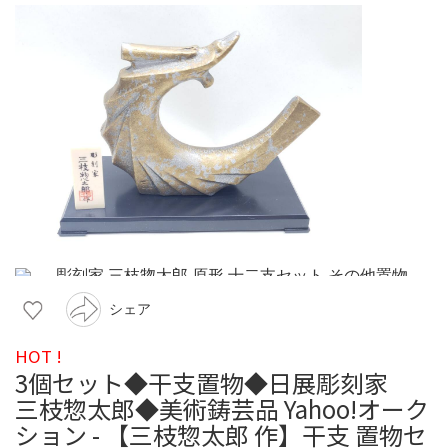
シェア
HOT !
3個セット◆干支置物◆日展彫刻家
三枝惣太郎◆美術鋳芸品 Yahoo!オーク
ション - 【三枝惣太郎 作】干支 置物セ