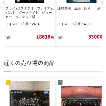
プライム1スタジオ プレミアム
辻村史朗 油絵 四号 「蕨」
バスト ダークナイト ジョー
カー リミテッド版
マイストア在庫：
2484
マイストア在庫：
4705
18618
53000
税込
円
税込
円
近くの売り場の商品