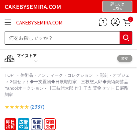
詳しくは
CAKEBYSEMIRA.COM
こちら
0
CAKEBYSEMIRA.COM
マイストア
変更
TOP
美術品・アンティーク・コレクション
彫刻・オブジェ
3個セット◆干支置物◆日展彫刻家 三枝惣太郎◆美術鋳芸品
Yahoo!オークション - 【三枝惣太郎 作】干支 置物セット 日展彫
刻家
(2937)