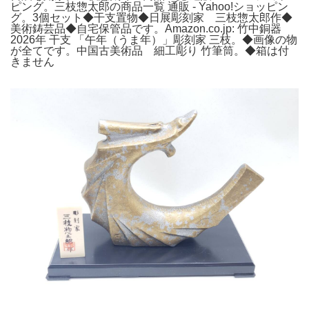
ピング。三枝惣太郎の商品一覧 通販 - Yahoo!ショッピン
グ。3個セット◆干支置物◆日展彫刻家 三枝惣太郎作◆
美術鋳芸品◆自宅保管品です。Amazon.co.jp: 竹中銅器
2026年 干支 「午年（うま年）」彫刻家 三枝。◆画像の物
が全てです。中国古美術品 細工彫り 竹筆筒。◆箱は付
きません