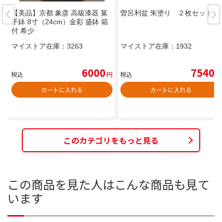
【美品】京都 象彦 高級漆器 菓
曽呂利盆 朱塗り ２枚セット
子鉢 8寸（24cm）金彩 盛鉢 箱
付 希少
マイストア在庫：
3263
マイストア在庫：
1932
6000
7540
税込
円
税込
円
カートに入れる
カートに入れる
このカテゴリをもっと見る
この商品を見た人はこんな商品も見て
います