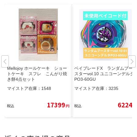
Mellojoy ホールケーキ ショー
ベイブレードX ランダムブー
トケーキ スフレ こんがり焼
スターvol.10 ユニコーンデルタ
き餅4点セット
PO3-60GU
マイストア在庫：
1548
マイストア在庫：
3235
17399
6224
税込
円
税込
円