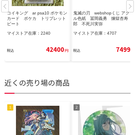
コイキング ar psa10 ポケモン
鬼滅の刃 webshopくじ アクリ
カード ポケカ トリプレット
ル色紙 冨岡義勇 煉獄杏寿
ビート
郎 不死川実弥
マイストア在庫：
2240
マイストア在庫：
4707
42400
7499
税込
円
税込
円
近くの売り場の商品