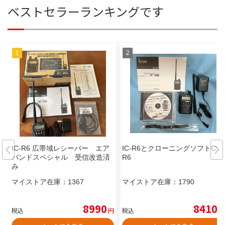
ベストセラーランキングです
IC-R6 広帯域レシーバー エア
IC-R6とクローニングソフトCS-
バンドスペシャル 受信改造済
R6
み
マイストア在庫：
1367
マイストア在庫：
1790
8990
8410
税込
円
税込
円