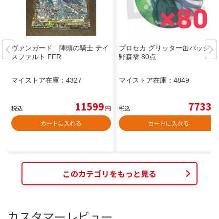
ヴァンガード 陣頭の騎士 テイ
プロセカ グリッター缶バッジ 日
スファルト FFR
野森雫 80点
マイストア在庫：
4327
マイストア在庫：
4849
11599
7733
税込
円
税込
円
カートに入れる
カートに入れる
このカテゴリをもっと見る
カスタマーレビュー