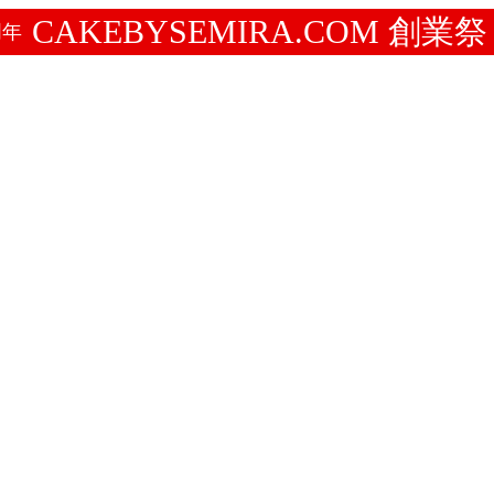
CAKEBYSEMIRA.COM 創業祭
周年