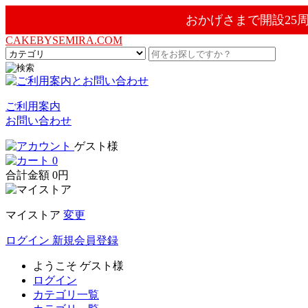
おかげさまで開設25
CAKEBYSEMIRA.COM
ご利用案内
お問い合わせ
ゲスト様
0
合計金額
0円
マイストア
変更
ログイン
新規会員登録
ようこそ
ゲスト様
ログイン
カテゴリ一覧