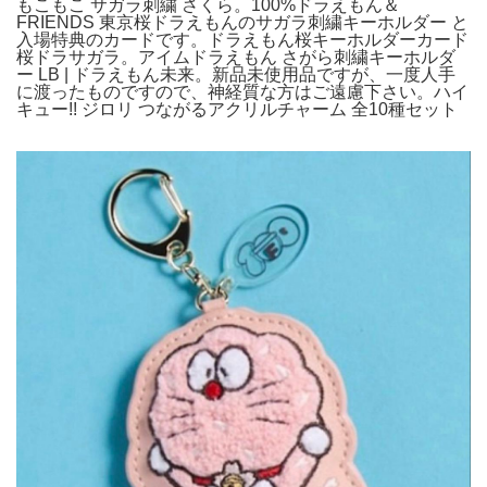
もこもこ サガラ刺繍 さくら。100%ドラえもん＆
FRIENDS 東京桜ドラえもんのサガラ刺繍キーホルダー と
入場特典のカードです。ドラえもん桜キーホルダーカード
桜ドラサガラ。アイムドラえもん さがら刺繍キーホルダ
ー LB | ドラえもん未来。新品未使用品ですが、一度人手
に渡ったものですので、神経質な方はご遠慮下さい。ハイ
キュー!! ジロリ つながるアクリルチャーム 全10種セット