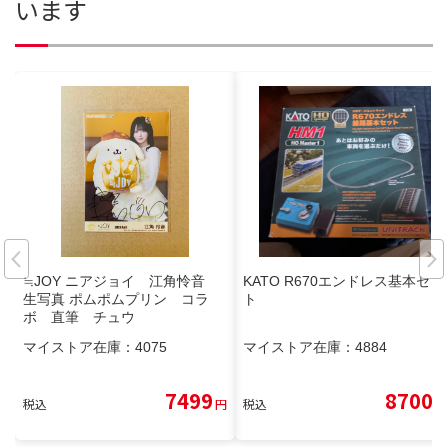
います
≒JOY ニアジョイ 江角怜音
KATO R670エンドレス基本セッ
生写真 ポムポムプリン コラ
ト
ボ 直筆 チュウ
マイストア在庫：
4075
マイストア在庫：
4884
7499
8700
税込
円
税込
円