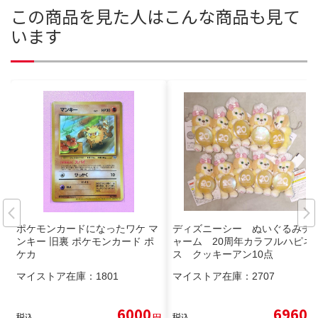
この商品を見た人はこんな商品も見て
います
ポケモンカードになったワケ マ
ディズニーシー ぬいぐるみチ
ンキー 旧裏 ポケモンカード ポ
ャーム 20周年カラフルハピネ
ケカ
ス クッキーアン10点
マイストア在庫：
1801
マイストア在庫：
2707
6000
6960
税込
円
税込
円