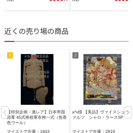
近くの売り場の商品
【特別企画・激レア】日本帝国
a*x様 【美品】ヴァイスシュヴ
陸軍 45式将校軍衣袴一式（焦香
ァルツ シャロ・ラースSP
色ウール）
マイストア在庫：
1843
マイストア在庫：
2819