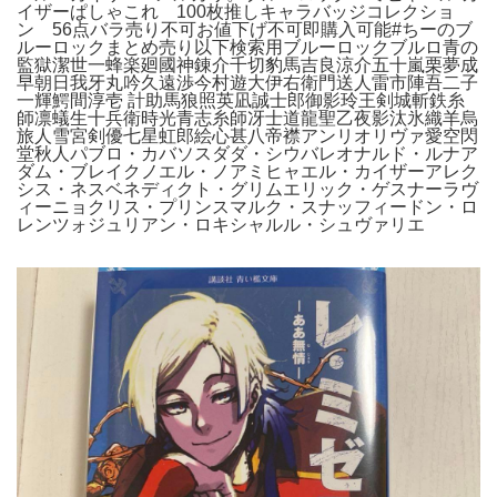
イザーぱしゃこれ 100枚推しキャラバッジコレクショ
ン 56点バラ売り不可お値下げ不可即購入可能#ちーのブ
ルーロックまとめ売り以下検索用ブルーロックブルロ青の
監獄潔世一蜂楽廻國神錬介千切豹馬吉良涼介五十嵐栗夢成
早朝日我牙丸吟久遠渉今村遊大伊右衛門送人雷市陣吾二子
一輝鰐間淳壱 計助馬狼照英凪誠士郎御影玲王剣城斬鉄糸
師凛蟻生十兵衛時光青志糸師冴士道龍聖乙夜影汰氷織羊烏
旅人雪宮剣優七星虹郎絵心甚八帝襟アンリオリヴァ愛空閃
堂秋人パブロ・カバソスダダ・シウバレオナルド・ルナア
ダム・ブレイクノエル・ノアミヒャエル・カイザーアレク
シス・ネスベネディクト・グリムエリック・ゲスナーラヴ
ィーニョクリス・プリンスマルク・スナッフィードン・ロ
レンツォジュリアン・ロキシャルル・シュヴァリエ