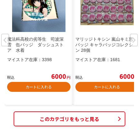
魔法科高校の劣等生 司波深
マリッジトキシン 嵐山キミ恵 缶
雪 缶バッジ ダッシュスト
バッジ キャラバッジコレクショ
ア 水着
ン 28個
マイストア在庫：
3398
マイストア在庫：
1681
6000
6000
税込
円
税込
円
カートに入れる
カートに入れる
このカテゴリをもっと見る