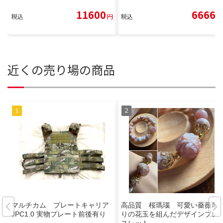
11600
6666
税込
円
税込
円
近くの売り場の商品
マルチカム プレートキャリア
高品質 桜瑪瑙 可愛い薔薇彫
JPC1.0 実物プレート前後有り
りの花玉を組んだデザインブレ
スレット