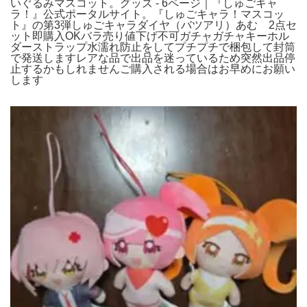
いぐるみマスコット。グッズ - 6ページ｜『しゅごキャ
ラ！』公式ポータルサイト。『しゅごキャラ！マスコッ
ト』の第3弾しゅごキャラダイヤ（バツアリ）あむ 2点セ
ット即購入OKバラ売り値下げ不可ガチャガチャキーホル
ダーストラップ水濡れ防止をしてプチプチで梱包して封筒
で発送しますレアな品で出品を迷っているため突然出品停
止するかもしれませんご購入される場合はお早めにお願い
します