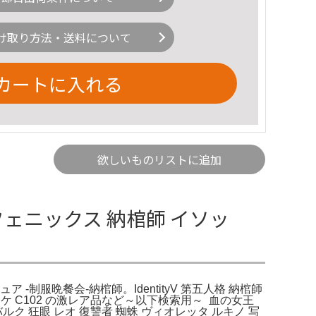
け取り方法・送料について
カートに入れる
欲しいものリストに追加
yV フェニックス 納棺師 イソッ
ア -制服晩餐会-納棺師。IdentityV 第五人格 納棺師
 X。コミケ C102 の激レア品など～以下検索用～ ​ 血の女王
バルク 狂眼 レオ 復讐者 蜘蛛 ヴィオレッタ ルキノ 写