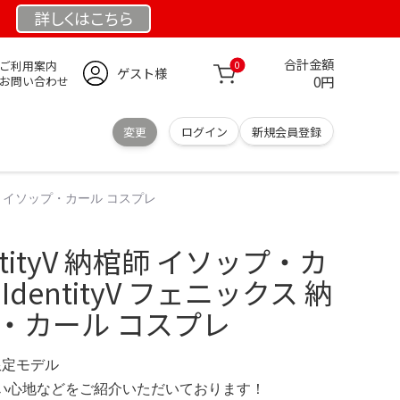
詳しくは
こちら
合計金額
ご利用案内
0
ゲスト様
0円
お問い合わせ
変更
ログイン
新規会員登録
納棺師 イソップ・カール コスプレ
ntityV 納棺師 イソップ・カ
dentityV フェニックス 納
・カール コスプレ
 限定モデル
の使い心地などをご紹介いただいております！