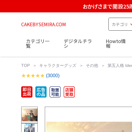
おかげさまで開設25
CAKEBYSEMIRA.COM
カテゴリ一
デジタルチラ
Howto情
覧
シ
報
TOP
キャラクターグッズ
その他
第五人格 Id
(3000)