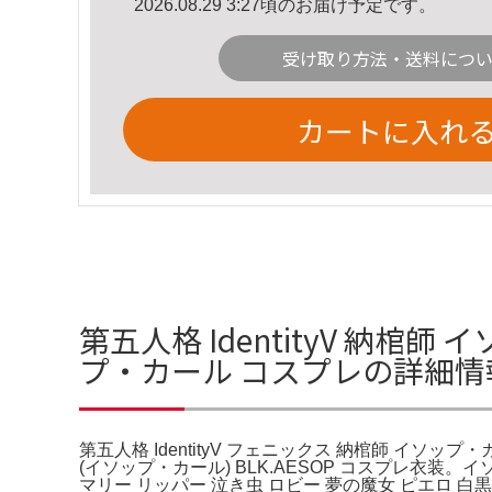
2026.08.29 3:27頃のお届け予定です。
受け取り方法・送料につ
カートに入れ
第五人格 IdentityV 納棺師
プ・カール コスプレの詳細情
第五人格 IdentityV フェニックス 納棺師 イソップ・
(イソップ・カール) BLK.AESOP コスプレ衣装。イソップ・カ
マリー リッパー 泣き虫 ロビー 夢の魔女 ピエロ 白黒