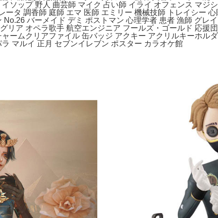
 イソップ 野人 曲芸師 マイク 占い師 イライ オフェンス マジ
ータ 調香師 庭師 エマ 医師 エミリー 機械技師 トレイシー 心
 No.26 バーメイド デミ ポストマン 心理学者 患者 漁師 グレイ
ングリア オペラ歌手 航空エンジニア フールズ・ゴールド 応援団
ャームクリアファイル 缶バッジ アクキー アクリルキーホルダー
パラ マルイ 正月 セブンイレブン ポスター カラオケ館