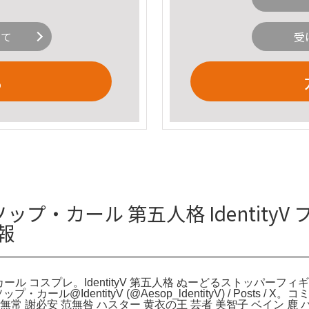
いて
受
る
 イソップ・カール 第五人格 Identit
報
カール コスプレ。IdentityV 第五人格 ぬーどるストッパーフィギュ
ール@IdentityV (@Aesop_ldentityV) / Posts /
無常 謝必安 范無咎 ハスター 黄衣の王 芸者 美智子 ベイン 鹿 