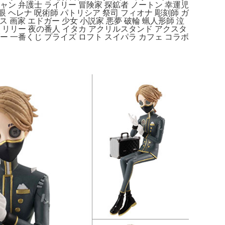
シャン 弁護士 ライリー 冒険家 探鉱者 ノートン 幸運児
眼 ヘレナ 呪術師 パトリシア 祭司 フィオナ 彫刻師 ガ
ス 画家 エドガー 少女 小説家 悪夢 破輪 蝋人形師 泣
 リリー 夜の番人 イタカ アクリルスタンド アクスタ
 一番くじ プライズ ロフト スイパラ カフェ コラボ