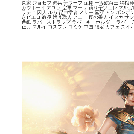
真家 ジョゼフ 傭兵 ナワーブ 泥棒 一等航海士 納棺師
カウボーイ アユソ 空軍 マーサ 踊り子ツェレ マルガレ
ラテア 囚人 ルカ 昆虫学者 メリー 墓守 アン ボンボン
きピエロ 教授 玩具職人 アニー 夜の番人 イタカ サ
色紙 ラバーストラップ ラバーキーホルダー ラバーチ
正月 マルイ コスプレ コミケ 中国 限定 カフェ スイ