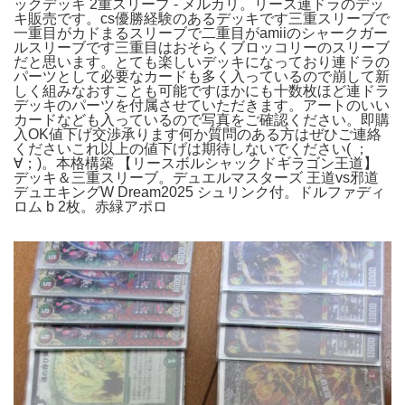
ックデッキ 2重スリーブ - メルカリ。リース連ドラのデッ
キ販売です。cs優勝経験のあるデッキです三重スリーブで
一重目がカドまるスリーブで二重目がamiiのシャークガー
ルスリーブです三重目はおそらくブロッコリーのスリーブ
だと思います。とても楽しいデッキになっており連ドラの
パーツとして必要なカードも多く入っているので崩して新
しく組みなおすことも可能ですほかにも十数枚ほど連ドラ
デッキのパーツを付属させていただきます。アートのいい
カードなども入っているので写真をご確認ください。即購
入OK値下げ交渉承ります何か質問のある方はぜひご連絡
くださいこれ以上の値下げは期待しないでください( ；
∀；)。本格構築 【リースボルシャックドギラゴン王道】
デッキ＆三重スリーブ。デュエルマスターズ 王道vs邪道
デュエキングW Dream2025 シュリンク付。ドルファディ
ロム b 2枚。赤緑アポロ