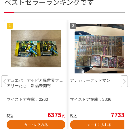
ベストセラーランキングです
デュエパ アセビと異世界フェ
アナカラーデッドマン
アリーたち 新品未開封
マイストア在庫：
2260
マイストア在庫：
3836
6375
7733
税込
円
税込
円
カートに入れる
カートに入れる