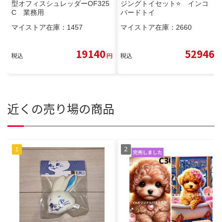
型オフィスシュレッダーOF325
ジングトイセット⭐ インコ
C 業務用
バードトイ
マイストア在庫：
1457
マイストア在庫：
2660
19140
52946
税込
円
税込
円
近くの売り場の商品