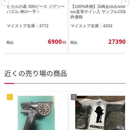
ヒカルの碁 300ピース ジグソー
【100%本物】浜崎あゆみ/evolut
パズル 神の一手！
ion直筆サイン入 サンプルCD最
終価格
マイストア在庫：
3772
マイストア在庫：
4203
6900
27390
税込
円
税込
円
近くの売り場の商品