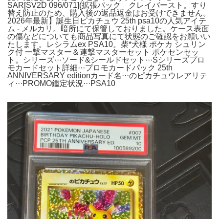
SAR[SV2D 096/071](拡張パック クレイバースト。すり
替え防止のため、購入後の返品返金はお受けできません。
2026年最新】誕生日ピカチュウ 25th psa10の人気アイテ
ム - メルカリ。暗所にて保管しておりました。ケース表面
の傷などについても商品写真にて状態のご確認をお願いい
たします。レシラムex PSA10。柴*犬様 ポケカ シュリン
ク付 一撃マスター＆連撃マスターセット ポケセンセッ
ト。シリーズ···ソード&シールドセット···Sシリーズプロ
モカードセット詳細···プロモカードパック 25th
ANNIVERSARY editionカード名···のピカチュウレアリテ
ィ···PROMO鑑定状況···PSA10