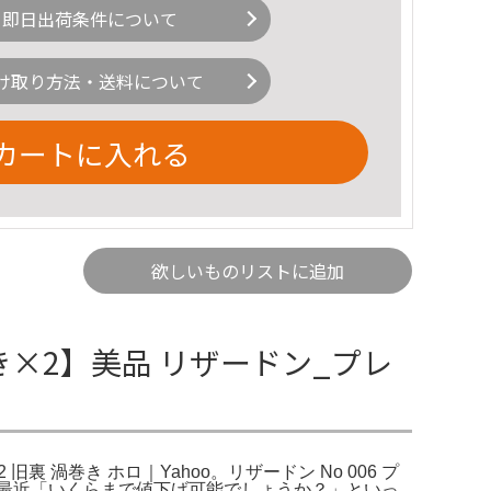
即日出荷条件について
け取り方法・送料について
カートに入れる
欲しいものリストに追加
き×2】美品 リザードン_プレ
裏 渦巻き ホロ｜Yahoo。リザードン No 006 プ
。・最近「いくらまで値下げ可能でしょうか？」といっ