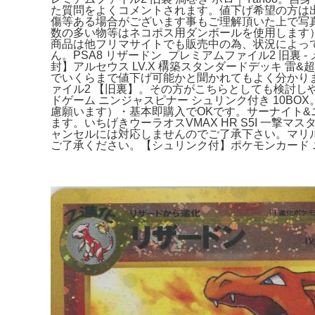
た質問をよくコメントされます。値下げ希望の方は
傷等ある場合がございます事もご理解頂いた上で写
数の多い物等はネコポス用ダンボールを使用します
商品は他フリマサイトでも販売中の為、状況によっ
ん。PSA8 リザードン_プレミアムファイル2 旧
封】アルセウス LV.X 構築スタンダードデッキ 雷&超
でいくらまで値下げ可能かと聞かれてもよく分かりません。
ァイル2 【旧裏】。その方がこちらとしても検討しやすい
ドゲーム ニンジャスピナー シュリンク付き 10
慮願います）・基本即購入でOKです。サーナイト&ニン
ます。いちげきウーラオスVMAX HR S5I 一撃
ャンセルには対応しませんのでご了承下さい。マリルリ
ご了承ください。【シュリンク付】ポケモンカード ニン