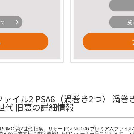
いて
受
る
イル2 PSA8（渦巻き2つ） 渦巻
2世代 旧裏の詳細情報
MO 第2世代 旧裏。リザードン No 006 プレミアムファイル2 旧
。自身でPSA日本支社に鑑定依頼したワンオーナー品になります