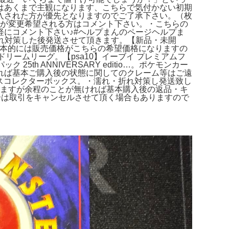
はあくまで主観になります、こちらで気付かない初期
入された方が優先となりますのでご了承下さい。（枚
すが変更希望される方はコメント下さい。・こちらの
にコメント下さい♪#ヘルプまんのページヘルプま
・折れ対策した後発送させて頂きます。【新品・未開
A10。基本的には販売価格がこちらの希望価格になりますの
 ドリームリーグ。【psa10】イーブイ プレミアムフ
h ANNIVERSARY editio…。ポケモンカー
ければ基本ご購入後の状態に関してのクレーム等はご遠
レシャスコレクターボックス。・濡れ・折れ対策し発送致し
もよりますが余程のことが無ければ基本購入後の返品・キ
場合は取引をキャンセルさせて頂く場合もありますので