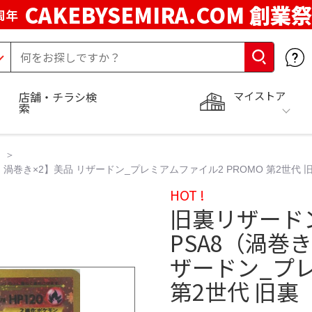
CAKEBYSEMIRA.COM 創業祭
周年
マイストア
店舗・チラシ検
索
渦巻き×2】美品 リザードン_プレミアムファイル2 PROMO 第2世代 
HOT !
旧裏リザード
PSA8（渦巻
ザードン_プレ
第2世代 旧裏