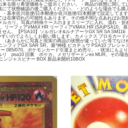
出来る限り希望価格をご提示ください。・商品の状態に関して
真にて状態確認の後ご購入ください。・どのような場合でも購
）・基本佐川急便/日本郵便か佐川急便/日本郵便で設定してま
ては在庫切れの可能性もあります。その他不明な点あればお気軽
裏 - メルカリ。写真の特殊ケースのままスリーブに入れ、濡れ
。リーフィアVMAX HR リーフィアVMAX HR (SA)PS
【PSA10】ソルガレオ&ルナアーラGX SR SA SM11b
のでよろしくお願い致します。カメックス プロモカードパック 25t
BOX。（あきらかに写真と現実の商品の状態が違っていた等でな
フィアGX SAR SR。最*神様 ピカチュウ PSA10 プ
マスター 085/070。ポケモンカード引退まとめ売り。・状況に
 psa10 旧裏 ポケカ。メガリザードンex MUR。その
ジャスピナー BOX 新品未開封10BOX