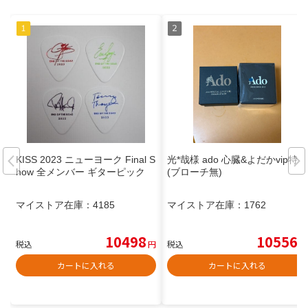
KISS 2023 ニューヨーク Final S
光*哉様 ado 心臓&よだかvip特典
how 全メンバー ギターピック
(ブローチ無)
マイストア在庫：
4185
マイストア在庫：
1762
10498
10556
税込
円
税込
円
カートに入れる
カートに入れる