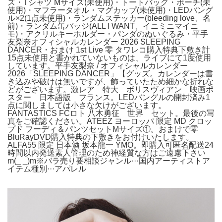
ズ・Tシャツ Mサイズ(未使用)・トートバッグ・ポーチ(未
使用)・マフラータオル・マグカップ(未使用)・LEDバング
ル×2(1点未使用)・ランダムステッカー(bleeding love、名
前)・ランダム缶バッジ(ALL I WANT、イニミニマイニ
モ)・アクリルキーホルダー・パンダのぬいぐるみ・平手
友梨奈オフィシャルカレンダー 2026 SLEEPING
DANCER・おまけ 1st Live 零 タワレコ購入特典下敷き計
15点未使用と書かれていないものは、ライブにて1度使用
しています。平手友梨奈 / オフィシャルカレンダー
2026「SLEEPING DANCER」【グッズ。カレンダーは書
き込みや破けは無いですが、飾っていたため細かな折れな
どがございます。激レア 特大 ボリスヴィアン 映画ポ
スター 日本語版 フランス。LEDバングルの開封済み1
点に関しましては小さな欠けがございます。
FANTASTICS FCロト 八木勇征 世界 セット。最後の写
真をご確認ください。ATEEZ ヨーロッパ 限定 MD クロッ
プド フーディ＆パンツセットMサイズ①。おまけで零
BluRayDVD購入特典の下敷きをお付けいたします。
ALFA55 限定 日本酒 坂本龍一 YMO。即購入可匿名配送24
時間以内発送素人管理のため神経質な方はご遠慮下さい
m(_ _)m※バラ売り要相談ジャンル···国内アーティストア
イテム種別···アパレル